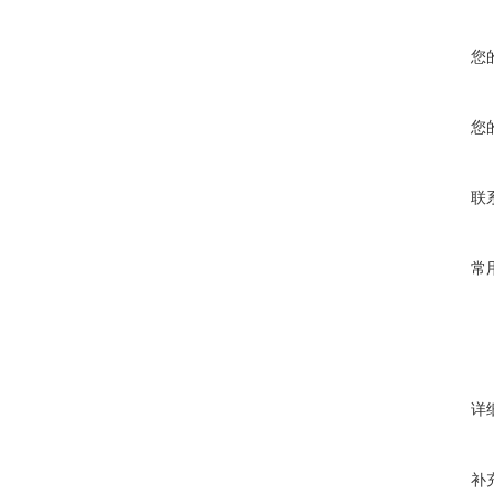
您
您
联
常
详
补