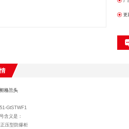
产
更
情
柜格兰头
1-GtSTWF1
号含义是：
1：正压型防爆柜