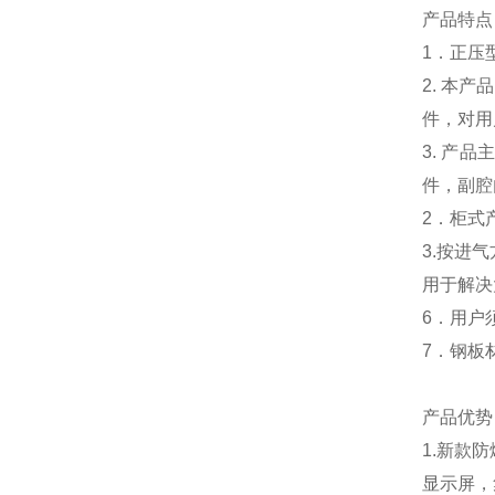
产品特点
1．正压
2. 本
件，对用
3. 产
件，副腔
2．柜式
3.按进
用于解决
6．用户
7．钢板
产品优势
1.新款
显示屏，