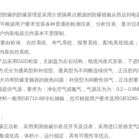
型防爆的防爆原理是采用介质隔离点燃源的防爆措施从而达到电
产品可根据用户要求安装各种普通的检测仪表、分析仪表、显示
户内装电器元件基本不受限制。
品主要由柜体、自控系统、布气系统、报警系统、配电系统组成
内装自控系统。
产品采用GGD柜架，主副盘为左右结构，电缆沟座式安装，下进
气方式分为通风型和补偿型。通风型为不间断连续供气，正压腔
大功率防爆变频器的散热问题；补偿型为间断性供气，正压腔要
须提供气源，要求为：净化空气或氮气，气源压为为：0.2～0.8
材料一般用GB710-88冷轧钢板，也可根据用户要求选用GB3280
：
防爆正压柜，采用美国德威尔差压开关及仪表，采用进口亚德克
集成化高，体积小，运行稳定，具有可视性等优点。