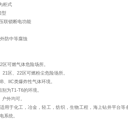
为柜式
偿型
低压联锁断电功能
户外防中等腐蚀
、2区可燃气体危险场所。
区、21区、22区可燃粉尘危险场所。
、IIB、IIC类爆炸性气体环境。
别为T1-T6的环境。
、户外均可。
产品适用于化工，冶金，轻工，纺织，生物工程，海上钻井平台等各
电系统。