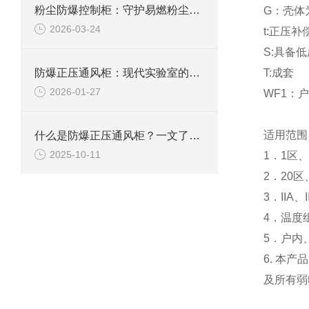
粉尘防爆控制柜：守护易燃粉尘环境下的电气安全
G：壳体
2026-03-24
t:正压补
S:具备
防爆正压通风柜：现代实验室的安全屏障
T:成套
2026-01-27
WF1：
适用范围
什么是防爆正压通风柜？一文了解其定义、原理及应用
2025-10-11
1．1区
2．20
3．IIA
4．温度组
5．户内
6. 本
及所有弱