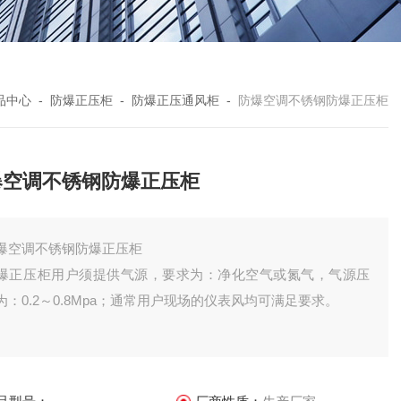
品中心
-
防爆正压柜
-
防爆正压通风柜
-
防爆空调不锈钢防爆正压柜
爆空调不锈钢防爆正压柜
爆空调不锈钢防爆正压柜
爆正压柜用户须提供气源，要求为：净化空气或氮气，气源压
为：0.2～0.8Mpa；通常用户现场的仪表风均可满足要求。