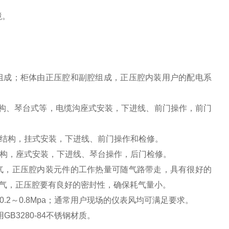
境。
统组成；柜体由正压腔和副腔组成，正压腔内装用户的配电系
下结构、琴台式等，电缆沟座式安装，下进线、前门操作，前门
下结构，挂式安装，下进线、前门操作和检修。
结构，座式安装，下进线、琴台操作，后门检修。
供气，正压腔内装元件的工作热量可随气路带走，具有很好的
气，正压腔要有良好的密封性，确保耗气量小。
.2～0.8Mpa；通常用户现场的仪表风均可满足要求。
GB3280-84不锈钢材质。