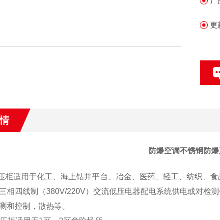
产
更
情
防爆空调不锈钢防爆
正压柜适用于化工、海上钻井平台、冶金、医药、轻工、纺织、
三相四线制（380V/220V）交流低压电器配电系统供电或对
测和控制，散热等。