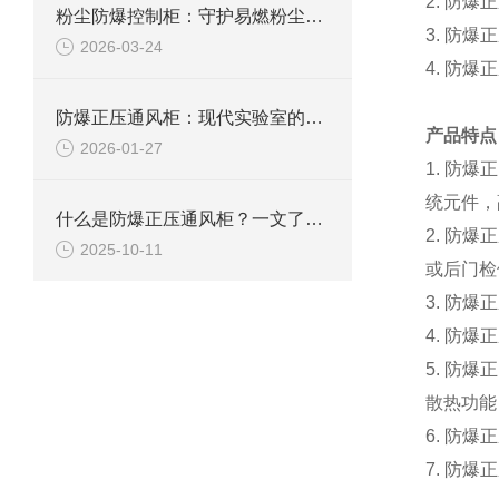
2. 防
粉尘防爆控制柜：守护易燃粉尘环境下的电气安全
3. 防爆
2026-03-24
4. 防
防爆正压通风柜：现代实验室的安全屏障
产品特点
2026-01-27
1. 防
统元件，
什么是防爆正压通风柜？一文了解其定义、原理及应用
2. 防
2025-10-11
或后门检
3. 防
4. 防
5. 防
散热功能
6. 防
7. 防爆