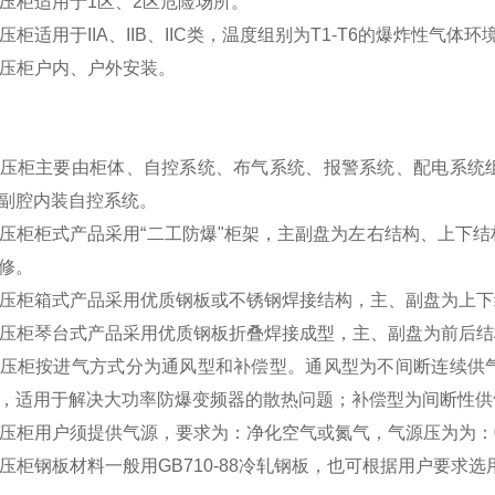
爆正压柜适用于1区、2区危险场所。
正压柜适用于IIA、IIB、IIC类，温度组别为T1-T6的爆炸性气体环
爆正压柜户内、户外安装。
爆正压柜主要由柜体、自控系统、布气系统、报警系统、配电系
副腔内装自控系统。
爆正压柜柜式产品采用“二工防爆"柜架，主副盘为左右结构、上
修。
爆正压柜箱式产品采用优质钢板或不锈钢焊接结构，主、副盘为上
爆正压柜琴台式产品采用优质钢板折叠焊接成型，主、副盘为前后
爆正压柜按进气方式分为通风型和补偿型。通风型为不间断连续
，适用于解决大功率防爆变频器的散热问题；补偿型为间断性供
爆正压柜用户须提供气源，要求为：净化空气或氮气，气源压为为：0
正压柜钢板材料一般用GB710-88冷轧钢板，也可根据用户要求选用