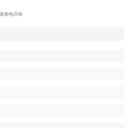
请来电详询