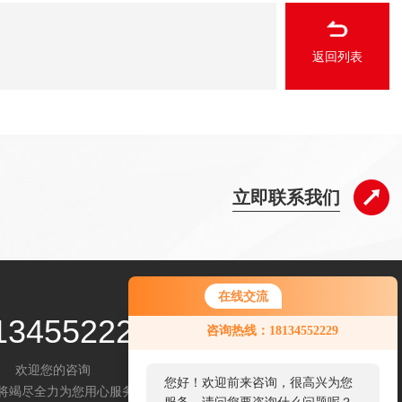
返回列表
立即联系我们
在线交流
134552229
咨询热线：18134552229
欢迎您的咨询
您好！欢迎前来咨询，很高兴为您
将竭尽全力为您用心服务