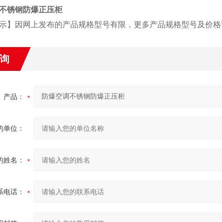
不锈钢防爆正压柜
示】因网上发布的产品规格型号有限，更多产品规格型号及价格
询
产品：
的单位：
的姓名：
系电话：