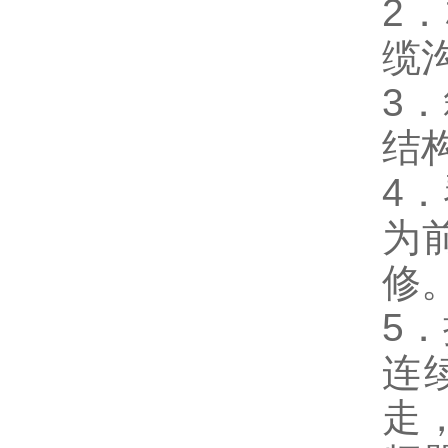
2
缆
3
结
4
为
修
5
连
走