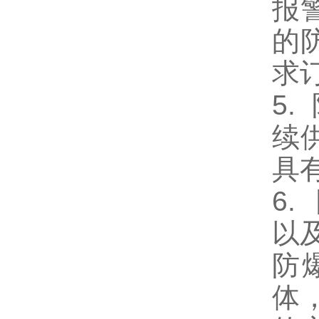
报
的
求
5
续
具
6.
以
防
体