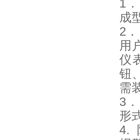
1
成
2
用
仪
钮
需
3
形
4