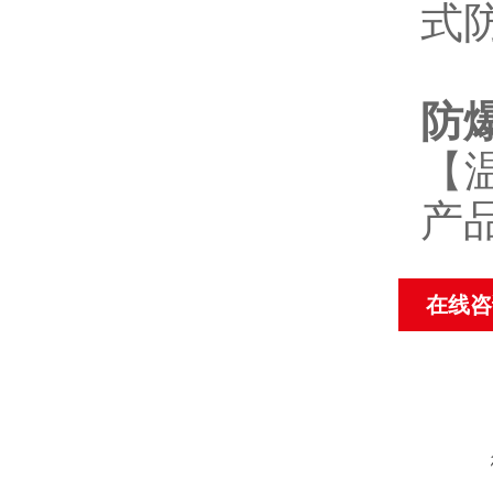
式
防
【
产
在线咨