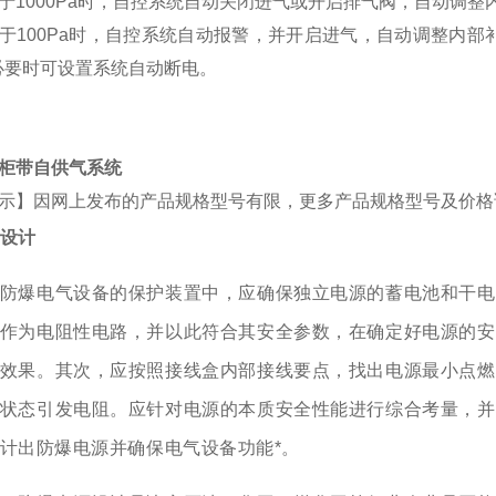
于1000Pa时，自控系统自动关闭进气或开启排气阀，自动调
于100Pa时，自控系统自动报警，并开启进气，自动调整内
，必要时可设置系统自动断电。
柜带自供气系统
示】因网上发布的产品规格型号有限，更多产品规格型号及价格
设计
防爆电气设备的保护装置中，应确保独立电源的蓄电池和干电
作为电阻性电路，并以此符合其安全参数，在确定好电源的安
效果。其次，应按照接线盒内部接线要点，找出电源最小点燃
状态引发电阻。应针对电源的本质安全性能进行综合考量，并
计出防爆电源并确保电气设备功能*。