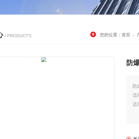
心
您的位置：
首页
-
/ PRODUCTS
防
防
适
适