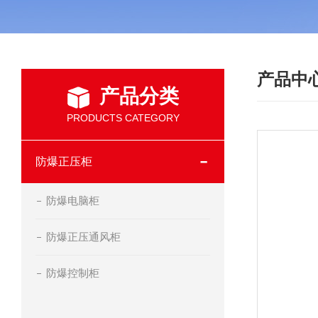
产品中
产品分类
PRODUCTS CATEGORY
防爆正压柜
防爆电脑柜
防爆正压通风柜
防爆控制柜