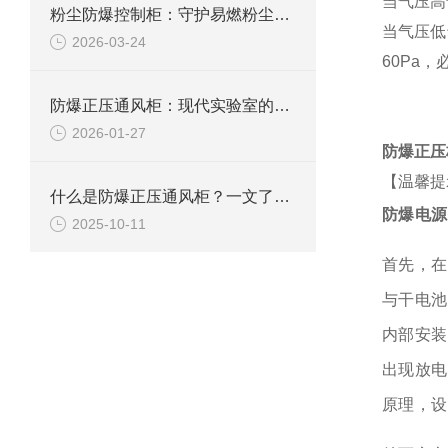
当气压高
粉尘防爆控制柜：守护易燃粉尘环境下的电气安全
当气压低
2026-03-24
60Pa
防爆正压通风柜：现代实验室的安全屏障
2026-01-27
防爆正压
【温馨提
什么是防爆正压通风柜？一文了解其定义、原理及应用
防爆电源
2025-10-11
首先，在
与干电池
内部安装
出现放电
原理，设