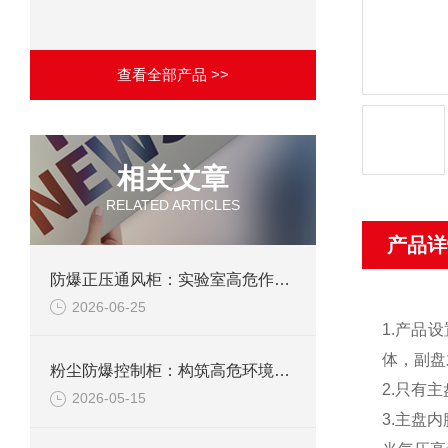
查看全部产品 >>
相关文章
RELATED ARTICLES
产品详
防爆正压通风柜：实验室高危作业的安全防护载体
2026-06-25
1.产品
体，副盘
粉尘防爆控制柜：构筑高危环境下的电气安全屏障
2.只有
2026-05-15
3.主盘内