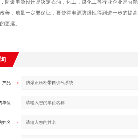
，防爆电源设计是决定石油，化工，煤化工等行业企业是否能
改善，质量一定要保证，要使得电源防爆性得到进一步的提高
的更远。
询
产品：
的单位：
的姓名：