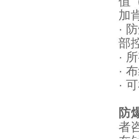
值
加
·
防
部
·
所
·
布
·
可
防
者