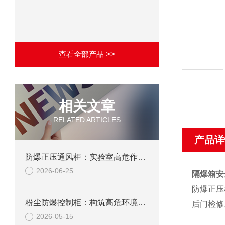
查看全部产品 >>
相关文章
RELATED ARTICLES
产品详
防爆正压通风柜：实验室高危作业的安全防护载体
2026-06-25
隔爆箱安
防爆正压
粉尘防爆控制柜：构筑高危环境下的电气安全屏障
后门检修
2026-05-15