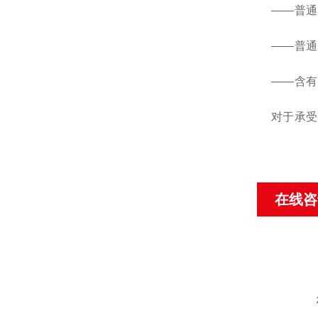
——普通
——普通
——含有
对于承受
在线咨