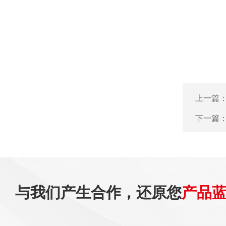
上一篇
下一篇
与我们产生合作，还原您
产品