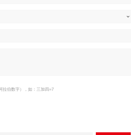
阿拉伯数字），如：三加四=7