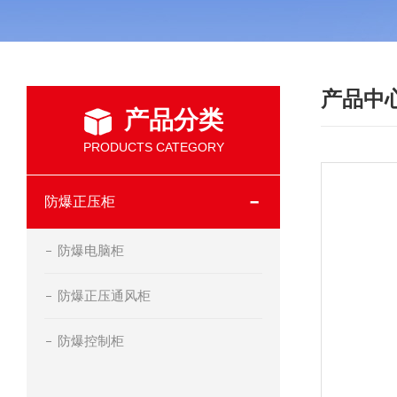
产品中
产品分类
PRODUCTS CATEGORY
防爆正压柜
防爆电脑柜
防爆正压通风柜
防爆控制柜