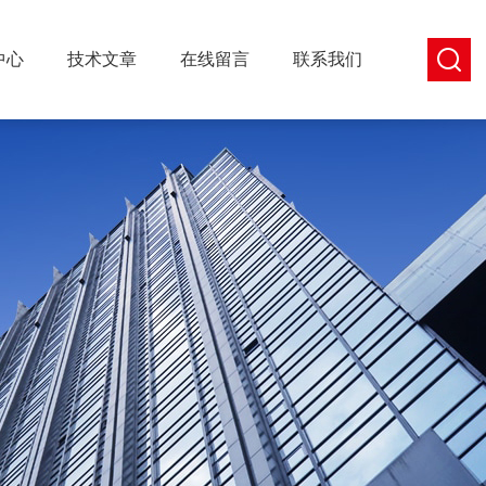
中心
技术文章
在线留言
联系我们