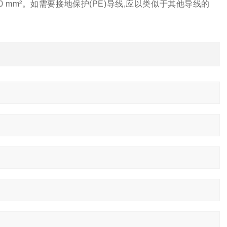
mm²。如需要接地保护(PE)导线,应以类似于其他导线的