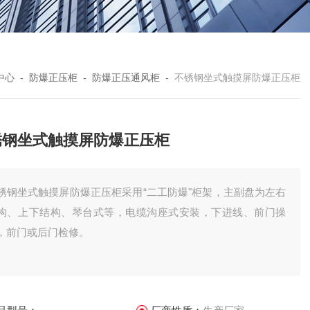
中心
-
防爆正压柜
-
防爆正压通风柜
-
不锈钢坐式触摸屏防爆正压柜
锈钢坐式触摸屏防爆正压柜
锈钢坐式触摸屏防爆正压柜采用“二工防爆"柜架，主副盘为左右
构、上下结构、琴台式等，电缆沟座式安装，下进线、前门操
，前门或后门检修。