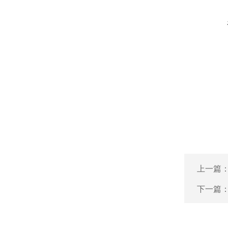
上一篇
下一篇