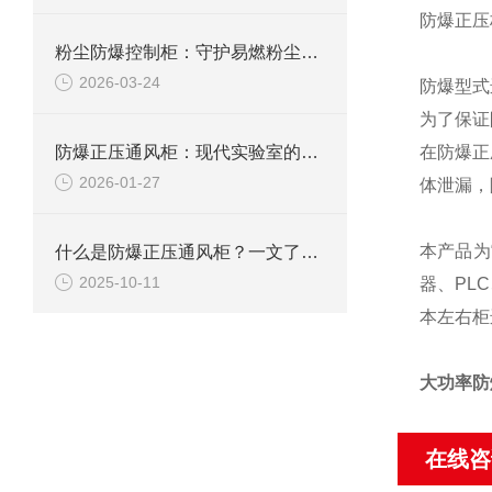
防爆正压
粉尘防爆控制柜：守护易燃粉尘环境下的电气安全
2026-03-24
防爆型式
为了保证
防爆正压通风柜：现代实验室的安全屏障
在防爆正
2026-01-27
体泄漏，
本产品为
什么是防爆正压通风柜？一文了解其定义、原理及应用
2025-10-11
器、PL
本左右柜
大功率防
在线咨