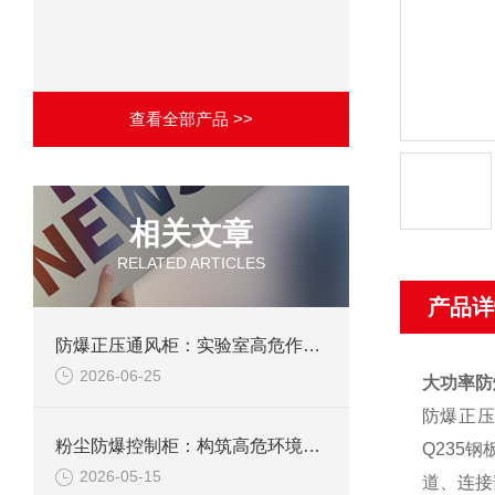
查看全部产品 >>
相关文章
RELATED ARTICLES
产品详
防爆正压通风柜：实验室高危作业的安全防护载体
2026-06-25
大功率防
防爆正压
粉尘防爆控制柜：构筑高危环境下的电气安全屏障
Q235
2026-05-15
道、连接