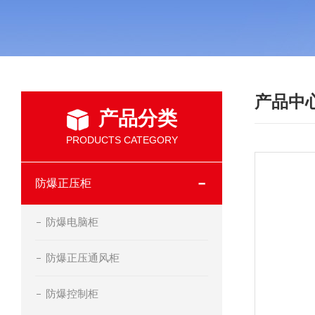
产品中
产品分类
PRODUCTS CATEGORY
防爆正压柜
防爆电脑柜
防爆正压通风柜
防爆控制柜