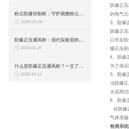
防爆正压
粉尘防爆控制柜：守护易燃粉尘环境下的电气安全
的电气元
2026-03-24
3、防爆
防爆正压
防爆正压通风柜：现代实验室的安全屏障
口开在防
2026-01-27
爆正压柜
4、防爆
为了保证
什么是防爆正压通风柜？一文了解其定义、原理及应用
2025-10-11
5、防爆
当防爆正
火花用过
6、防爆
在防爆正
气体泄漏
检测系统