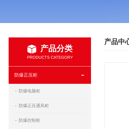
产品中
产品分类
PRODUCTS CATEGORY
防爆正压柜
防爆电脑柜
防爆正压通风柜
防爆控制柜