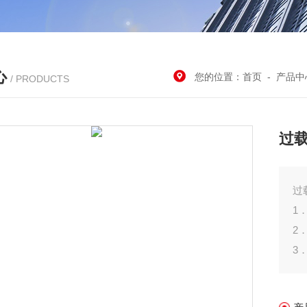
心
您的位置：
首页
-
产品中
/ PRODUCTS
过
过
1
2
3
4
5