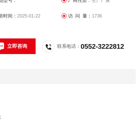
品型号：
厂商性质：
生产厂家
织、酿酒、油漆、涂料、食品、生物工程、航天航空工程以及
事设施等工厂中
新时间：
2025-01-22
访 问 量：
1736
0552-3222812
立即咨询
联系电话：
；