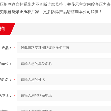
爆正压柜副盘自控系统为不间断连续监控，并显示主盘内腔各压力
变频器防爆正压柜厂家
，更多防爆产品请咨询本公司销售！
询
产品：
的单位：
的姓名：
系电话：