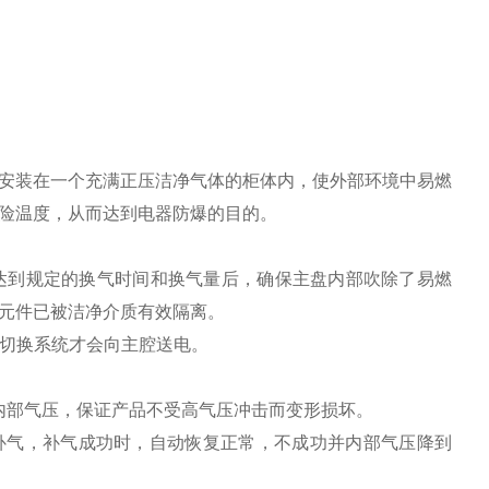
安装在一个充满正压洁净气体的柜体内，使外部环境中易燃
险温度，从而达到电器防爆的目的。
并达到规定的换气时间和换气量后，确保主盘内部吹除了易燃
元件已被洁净介质有效隔离。
动切换系统才会向主腔送电。
整内部气压，保证产品不受高气压冲击而变形损坏。
部补气，补气成功时，自动恢复正常，不成功并内部气压降到