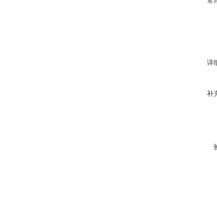
常
详
补