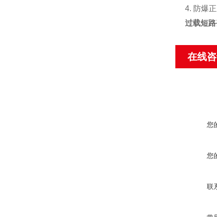
4. 防
过载短路
在线咨
您
您
联