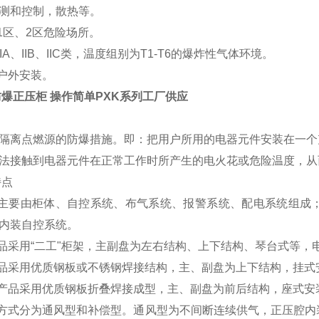
测和控制，散热等。
1
区、
2
区危险场所。
IIA
、
IIB
、
IIC
类，温度组别为
T1-T6
的爆炸性气体环境。
户外安装。
爆正压柜 操作简单PXK系列工厂供应
隔离点燃源的防爆措施。即：把用户所用的电器元件安装在一个
法接触到电器元件在正常工作时所产生的电火花或危险温度，从
特点
主要由柜体、自控系统、布气系统、报警系统、配电系统组成
内装自控系统。
品采用
“
二工
"
柜架，主副盘为左右结构、上下结构、琴台式等，
品采用优质钢板或不锈钢焊接结构，主、副盘为上下结构，挂式
产品采用优质钢板折叠焊接成型，主、副盘为前后结构，座式安
方式分为通风型和补偿型。通风型为不间断连续供气，正压腔内