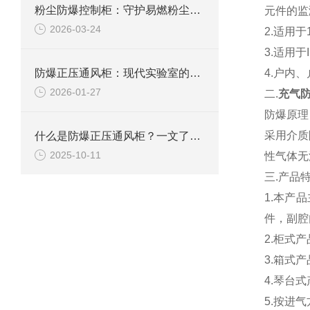
粉尘防爆控制柜：守护易燃粉尘环境下的电气安全
元件的监
2026-03-24
2.
适用于
3.
适用于
防爆正压通风柜：现代实验室的安全屏障
4.
户内、
2026-01-27
二
.
充气防
防爆原理
采用介质
什么是防爆正压通风柜？一文了解其定义、原理及应用
2025-10-11
性气体无
三
.
产品
1.
本产品
件，副腔
2.
柜式产
3.
箱式产
4.
琴台式
5.
按进气