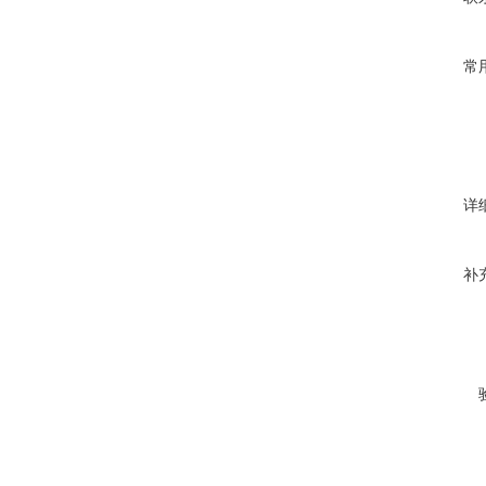
常
详
补