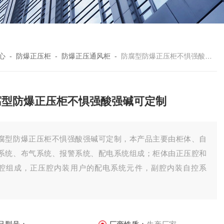
心
-
防爆正压柜
-
防爆正压通风柜
-
防腐型防爆正压柜不惧强酸强碱可定制
腐型防爆正压柜不惧强酸强碱可定制
腐型防爆正压柜不惧强酸强碱可定制，本产品主要由柜体、自
系统、布气系统、报警系统、配电系统组成；柜体由正压腔和
腔组成，正压腔内装用户的配电系统元件，副腔内装自控系
。