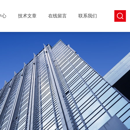
中心
技术文章
在线留言
联系我们