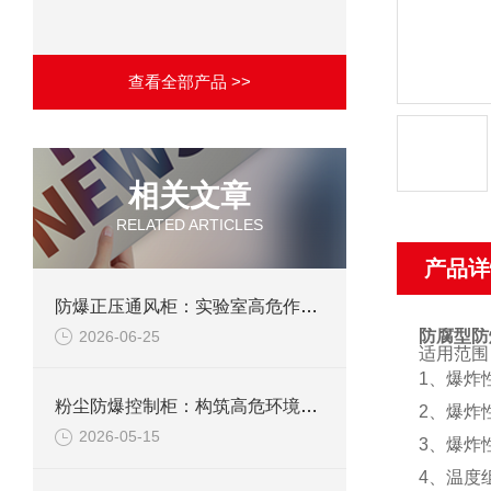
查看全部产品 >>
相关文章
RELATED ARTICLES
产品详
防爆正压通风柜：实验室高危作业的安全防护载体
防腐型防
2026-06-25
适用范围
1、爆炸
粉尘防爆控制柜：构筑高危环境下的电气安全屏障
2、爆炸性
2026-05-15
3、爆炸性
4、温度