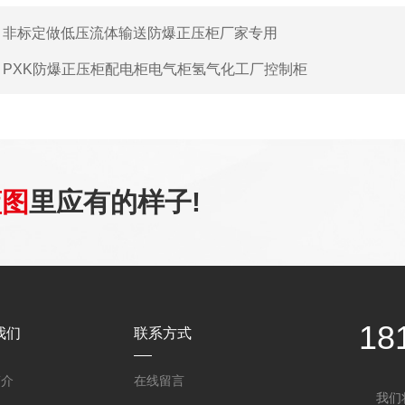
：
非标定做低压流体输送防爆正压柜厂家专用
：
PXK防爆正压柜配电柜电气柜氢气化工厂控制柜
蓝图
里应有的样子!
18
我们
联系方式
简介
在线留言
我们