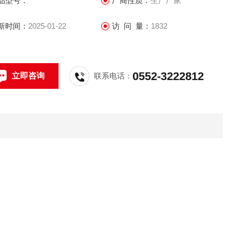
品型号：
厂商性质：
生产厂家
新时间：
2025-01-22
访 问 量：
1832
0552-3222812
立即咨询
联系电话：