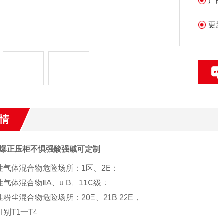
产
更
情
爆正压柜不惧强酸强碱可定制
性气体混合物危险场所：1区、2E：
气体混合物ⅡA、u B、11C级：
粉尘混合物危险场所：20E、21B 22E，
组别T1一T4