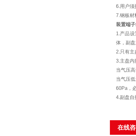
6.
用户须
7.
钢板材
装置端子
1.
产品设
体，副盘
2.
只有主
3.
主盘内
当气压高
当气压低
60Pa
，
4.
副盘自
在线咨