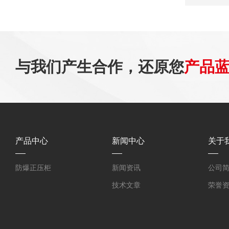
与我们产生合作，还原您
产品
产品中心
新闻中心
关于
防爆正压柜
新闻资讯
公司
技术文章
荣誉