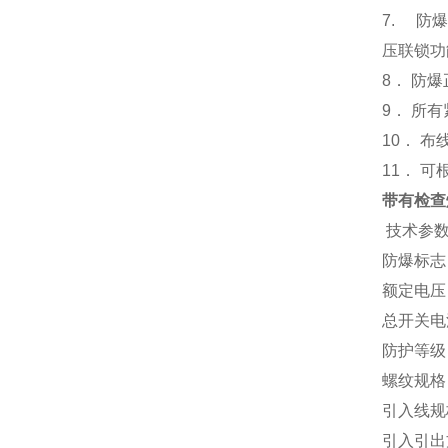
7.
防
压联锁功
8
．
防爆
9
． 所
10
．
布
11
．
可
带有检查
技术参
防爆标志
额定电压
总开关电
防护等级
螺纹规格
引入线规
引入引出