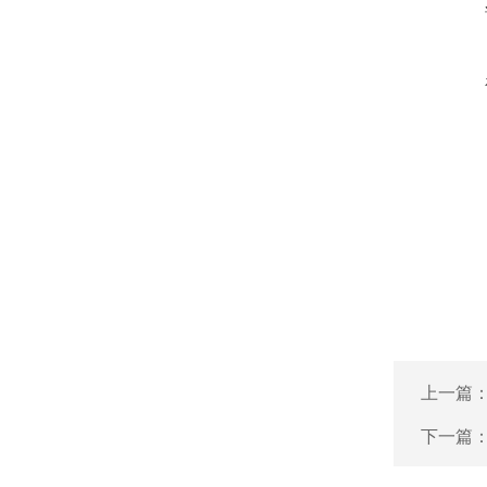
上一篇
下一篇