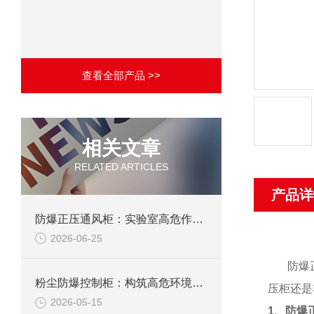
查看全部产品 >>
相关文章
RELATED ARTICLES
产品详
防爆正压通风柜：实验室高危作业的安全防护载体
2026-06-25
防爆正压
粉尘防爆控制柜：构筑高危环境下的电气安全屏障
压柜还是
2026-05-15
1、防爆