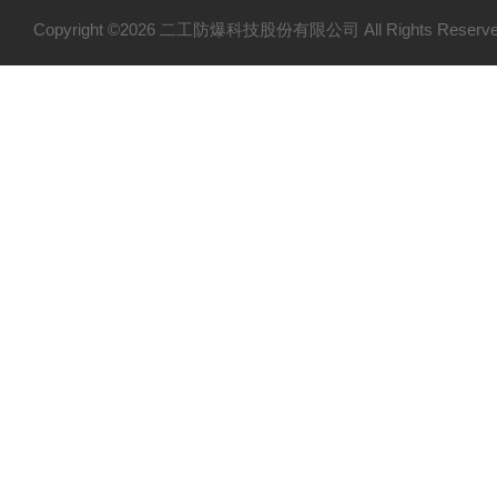
Copyright ©2026 二工防爆科技股份有限公司 All Rights Res