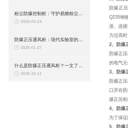
防爆正压
粉尘防爆控制柜：守护易燃粉尘环境下的电气安全
Q235
2026-03-24
道、连接
力过高时
防爆正压通风柜：现代实验室的安全屏障
2、防爆
2026-01-27
防爆正压
的电气元
什么是防爆正压通风柜？一文了解其定义、原理及应用
3、防爆
2025-10-11
防爆正压
口开在防
爆正压柜
4、防爆
为了保证
5、防爆