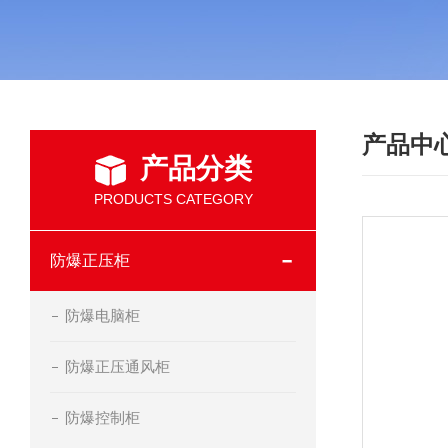
产品中
产品分类
PRODUCTS CATEGORY
防爆正压柜
防爆电脑柜
防爆正压通风柜
防爆控制柜