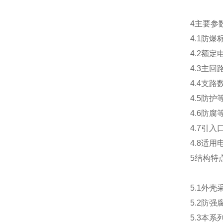
4主要参
4.1防爆标志
4.2额定电
4.3主回
4.4支路
4.5防护等级
4.6防腐等
4.7引入口
4.8适用
5结构特
5.1外
5.2防
5.3本