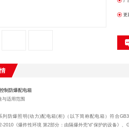
产
更
情
控制防爆配电箱
途与适用范围
D)系列防爆照明(动力)配电箱(柜)（以下简称配电箱）符合GB38
6.2-2010《爆炸性环境 第2部分：由隔爆外壳“d"保护的设备》、G