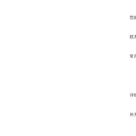
您
联
常
详
补