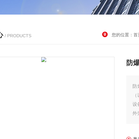
心
您的位置：
首
/ PRODUCTS
防
防
（
设
外
増
气