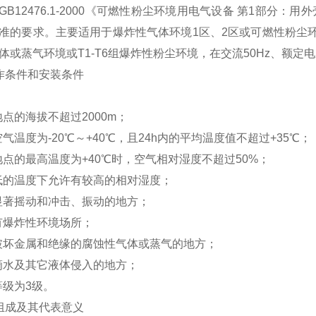
GB12476.1-2000《可燃性粉尘环境用电气设备 第1部分
准的要求。主要适用于爆炸性气体环境1区、2区或可燃性粉尘环境20
体或蒸气环境或T1-T6组爆炸性粉尘环境，在交流50Hz、额定
作条件和安装条件
地点的海拔不超过2000m；
空气温度为-20℃～+40℃，且24h内的平均温度值不超过+35℃；
装地点的最高温度为+40℃时，空气相对湿度不超过50%；
较低的温度下允许有较高的相对湿度；
无显著摇动和冲击、振动的地方；
含有爆炸性环境场所；
无破坏金属和绝缘的腐蚀性气体或蒸气的地方；
无滴水及其它液体侵入的地方；
等级为3级。
组成及其代表意义