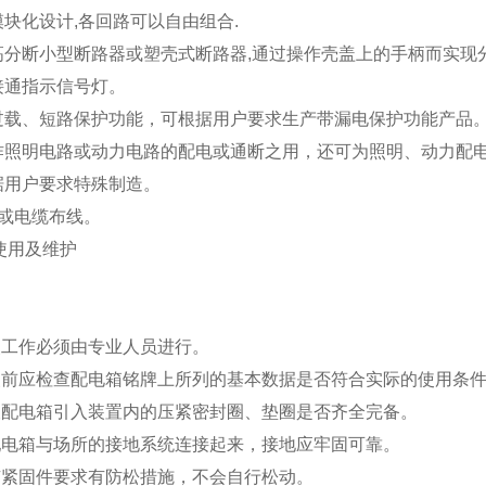
用模块化设计,各回路可以自由组合.
装高分断小型断路器或塑壳式断路器,通过操作壳盖上的手柄而实现
有接通指示信号灯。
有过载、短路保护功能，可根据用户要求生产带漏电保护功能产品
可作照明电路或动力电路的配电或通断之用，还可为照明、动力配
根据用户要求特殊制造。
管或电缆布线。
使用及维护
1安装工作必须由专业人员进行。
2安装前应检查配电箱铭牌上所列的基本数据是否符合实际的使用条
3检查配电箱引入装置内的压紧密封圈、垫圈是否齐全完备。
4将配电箱与场所的接地系统连接起来，接地应牢固可靠。
5所有紧固件要求有防松措施，不会自行松动。