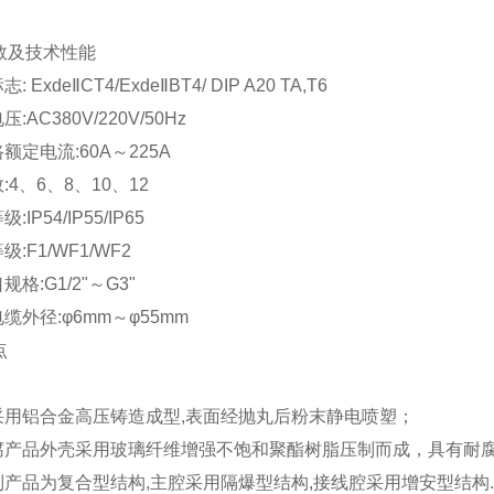
数及技术性能
: ExdeⅡCT4/ExdeⅡBT4/ DIP A20 TA,T6
压:AC380V/220V/50Hz
路额定电流:60A～225A
数:4、6、8、10、12
:IP54/IP55/IP65
级:F1/WF1/WF2
规格:G1/2"～G3"
电缆外径:φ6mm～φ55mm
点
壳采用铝合金高压铸造成型,表面经抛丸后粉末静电喷塑；
强腐产品外壳采用玻璃纤维增强不饱和聚酯树脂压制而成，具有耐
系列产品为复合型结构,主腔采用隔爆型结构,接线腔采用增安型结构.