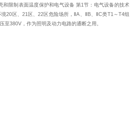
：用外壳和限制表面温度保护和电气设备 第1节：电气设备的技术
区、21区、22区危险场所，ⅡA、ⅡB、ⅡC类T1～T4组
电压至380V，作为照明及动力电路的通断之用。