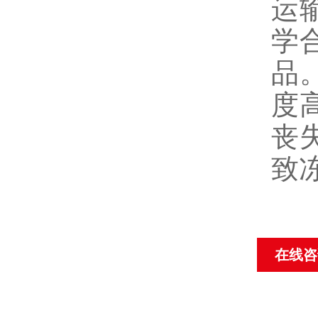
运
学
品
度
丧
致
在线咨