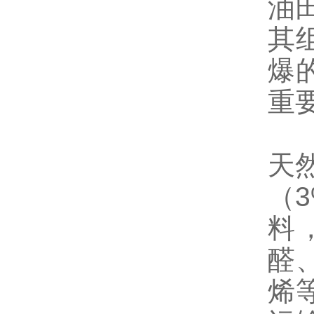
油
其
爆
重
天
（
料
醛
烯