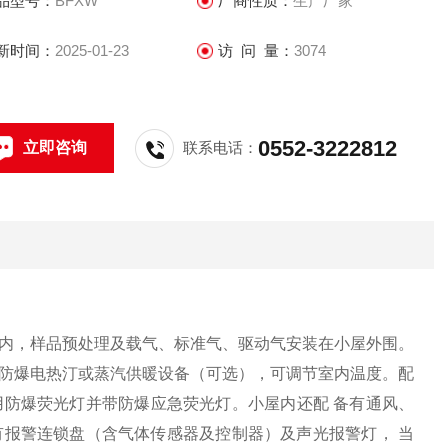
品型号：
BFXW
厂商性质：
生产厂家
. 可实现对电路中的参数、压力、温度等各种物理量进行计量和
测，通过内装各种防爆电表或各种二次仪表来实现。
新时间：
2025-01-23
访 问 量：
3074
. 可满足大电流的防爆(电磁起动)
0552-3222812
立即咨询
联系电话：
内，样品预处理及载气、标准气、驱动气安装在小屋外围。
防爆电热汀或蒸汽供暖设备（可选），可调节室内温度。配
用
防爆荧光灯
并带防爆应急荧光灯。小屋内还配 备有通风、
报警连锁盘（含气体传感器及控制器）及声光报警灯， 当