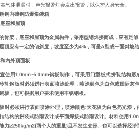
有毒气体泄漏时，声光报警灯会发出报警，以保护人身安全
。
锈钢内碳钢防爆集装箱
架、底座和屋顶
的骨架，底座和屋顶为金属构件，采用型钢焊接而成，应有足够
屋顶应有一定的倾斜度，坡度至少为
4%，可呈A型或一面斜坡
外墙和内外顶面板
宜使用
1.0mm~5.0mm钢板制作，可采用门型板式拼装结
冷轧钢板时必须进行表面喷涂处理，喷涂颜色为白色或国际灰色。
钢板，也可根据用户要求使用不锈钢板。
板时必须讲行表面喷涂外理，喷涂颜色
:天花板为白色亮光漆
扣结构的拼装式防雨设计或平面焊接式防雨设计。材料使用1.0m
能力≥250kg/m2(两个人的重量)且不发生变形。也可以选择