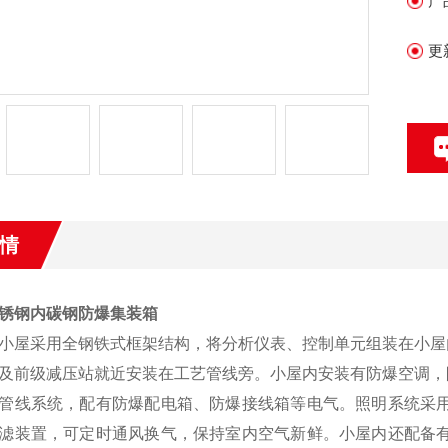
产
3
监
更
4
情
锈钢内碳钢防爆集装箱
小屋采用全钢铁式框架结构，将分析仪表、控制单元组装在小屋
及前级减压站就近安装在工艺管线旁。小屋内安装有防爆空调，
管线系统，配有
防爆配电箱
、
防爆接线箱
等电气。照明系统采
滤装置，可定时通风换气，保持室内空气新鲜。小屋内还配备有