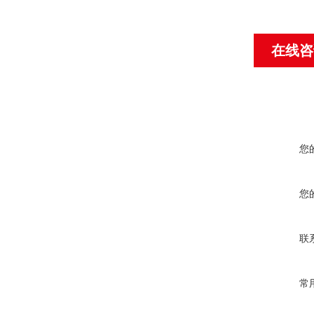
在线咨
您
您
联
常