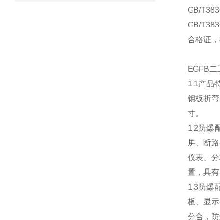
GB/T3
GB/T
合格证，检
EGFB
1.1产
钢板折弯
寸。
1.2防
屏、断路
仪表、分
置，具有
1.3防
板、显示
分合，防