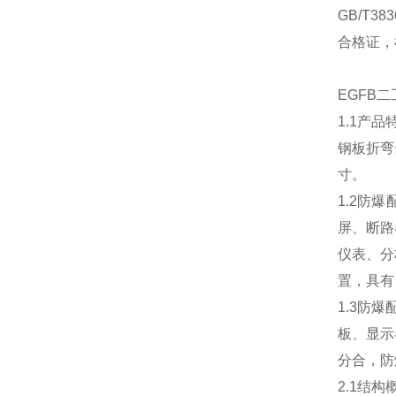
GB/T
合格证，检
EGFB
1.1产
钢板折弯
寸。
1.2防
屏、断路
仪表、分
置，具有
1.3防
板、显示
分合，防
2.1结