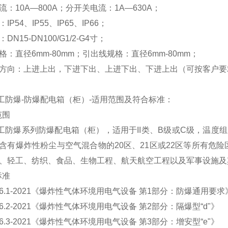
流：
10A—800A；分开关电流：1A—630A；
：
IP54、IP55、IP65、IP66；
：
DN15-DN100/G1/2-G4寸；
格：直径
6mm-80mm；引出线规格：直径6mm-80mm；
方向：上进上出，下进下出、上进下出、下进上出（可按客户要
二工防爆-防爆配电箱（柜）-适用范围及符合标准：
范围
二工防爆系列防爆配电箱（柜），适用于II类、B级或C级，温度组
含有爆炸性粉尘与空气混合物的20区、21区或22区等所有危
、轻工、纺织、食品、生物工程、航天航空工程以及军事设施及
标准
836.1-2021《爆炸性气体环境用电气设备 第1部分：防爆通用要求
836.2-2021《爆炸性气体环境用电气设备 第2部分：隔爆型“d"》
836.3-2021《爆炸性气体环境用电气设备 第3部分：增安型“e"》