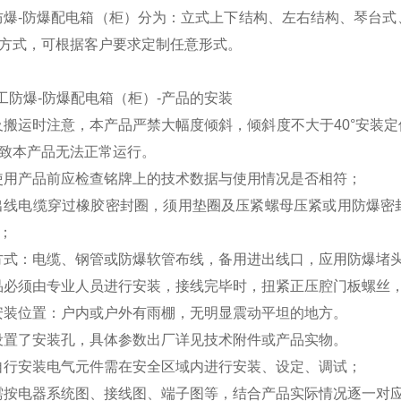
工防爆-防爆配电箱（柜）分为：立式上下结构、左右结构、琴台
方式，可根据客户要求定制任意形式。
二工防爆-防爆配电箱（柜）-产品的安装
输及搬运时注意，本产品严禁大幅度倾斜，倾斜度不大于40°安
致本产品无法正常运行。
装使用产品前应检查铭牌上的技术数据与使用情况是否相符；
、出线电缆穿过橡胶密封圈，须用垫圈及压紧螺母压紧或用防爆
；
线方式：电缆、钢管或防爆软管布线，备用进出线口，应用防爆堵
产品必须由专业人员进行安装，接线完毕时，扭紧正压腔门板螺丝
体安装位置：户内或户外有雨棚，无明显震动平坦的地方。
柜设置了安装孔，具体参数出厂详见技术附件或产品实物。
户自行安装电气元件需在安全区域内进行安装、设定、调试；
户需按电器系统图、接线图、端子图等，结合产品实际情况逐一对