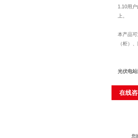
1.10
上。
本产品可
（柜）、
光伏电站
在线咨
您