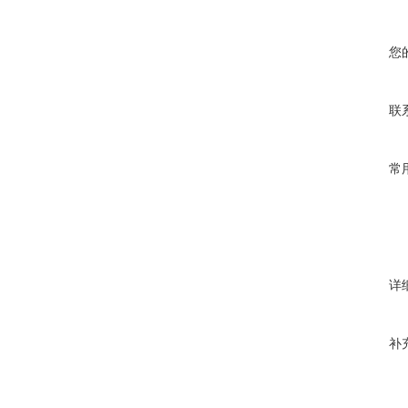
您
联
常
详
补