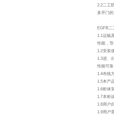
2.2二
多开门的
EGFB
1.1运
性能，导
1.2安
1.3进
性能可靠
1.4布
1.5本
1.6柜
1.7本
1.8用
1.9用