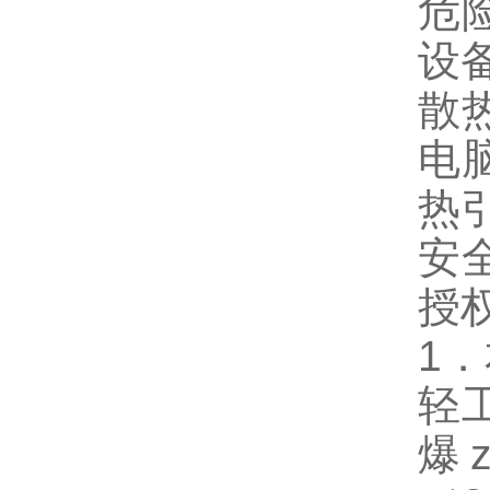
危
设
散
电
热
安
授
1
轻
爆