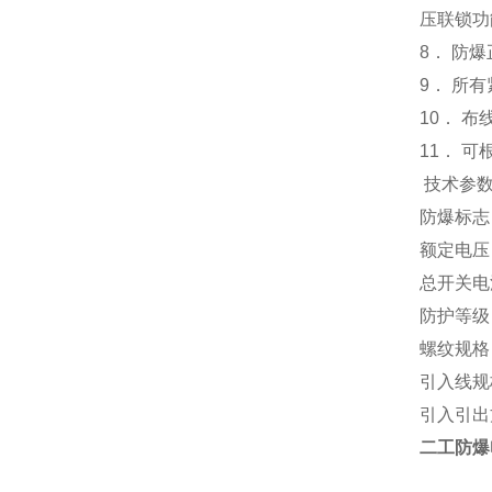
压联锁功
8． 防
9． 所
10． 
11． 
技术参
防爆标志：Ex
额定电压：A
总开关电流
防护等级：I
螺纹规格：D
引入线规
引入引出
二工防爆