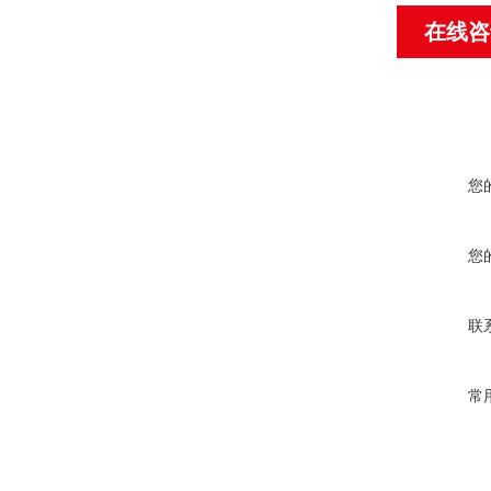
在线咨
您
您
联
常