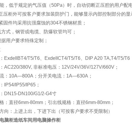
能，低于规定的气压值（50Pa）时，自动切断正压腔的用户配
爆正压柜外可按客户要求加装防护门，能够显示内部控制部分的显
有紧固件均采用抗强腐蚀的304不锈钢材质；
布线方式，钢管或电缆、防爆软管均可；
可根据用户要求特殊定制；
数
deIIBT4/T5/T6、ExdeIICT4/T5/T6、DIP A20 TA,T4/T5/T6
C220/380V, 非标准电压：12V/24V/36V/127V/660V；
：10A—800A；分开关电流：1A—630A；
P54/IP55/IP65；
N15-DN100/G1/2-G4寸
格：直径6mm-80mm；引出线规格：直径6mm-80mm；
方向：上进上出，下进下出（可按客户要求不受限制）
电脑柜造纸车间用电脑操作柜