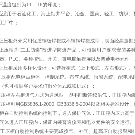
于温度组别为T1—T6的环境；
品适用于石油化工、海上钻井平台、冶金、医药、轻工、纺织、
工厂中；
爆正压柜外壳采用优质钢板焊接或不锈钢焊接成型，表面经高速
爆正压柜为“二工防爆"改进型防爆产品，可根据用户要求安装
器、PLC、各种按钮、开关、微电脑触摸屏以及普通电器元件
爆正压柜采用多样化设计，可选择柜式（上下形式，左右形式）、
爆正压柜配电柜由柜体、控制系统、布气系统、报警系统、配电
（也可根据客户要求订做分体式或联机式）；
爆正压柜左右柜进气方式为通风型，即不间断连续供气，正压腔内
正压柜引用GB3836.1-2000 ,GB3836.5-2004以及相关标准
柜在自动控制系统的控制下，通入保护气体，正压腔内压力高于
气体进入正压腔内，保证内装普通仪表和电器元件的安全运行。
爆正压柜自动控制系统主要完成换气、补气、超高压自动报警和