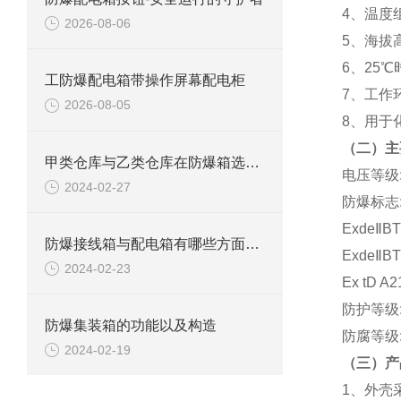
4、温度组
2026-08-06
5、海拔
6、25
工防爆配电箱带操作屏幕配电柜
7、工作环
2026-08-05
8、用于
（二）主
甲类仓库与乙类仓库在防爆箱选择方面有什么区别
电压等级: 
2024-02-27
防爆标志: 
ExdeⅡB
防爆接线箱与配电箱有哪些方面区别
ExdeⅡB
2024-02-23
Ex tD A2
防护等级:
防爆集装箱的功能以及构造
防腐等级
2024-02-19
（三）产
1、外壳