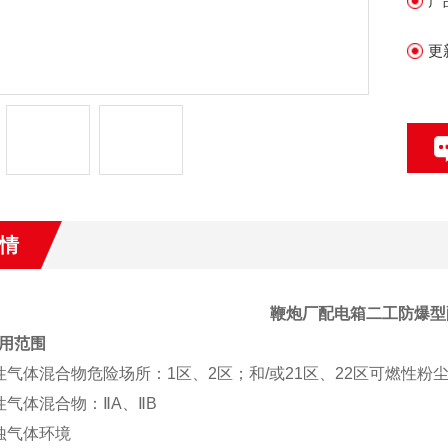
产
更
情
鞭炮厂配电箱二工防爆型
用范围
性气体混合物危险场所：1区、2区；和/或21区、22区可燃性粉
性气体混合物：ⅡA、ⅡB
蚀气体环境