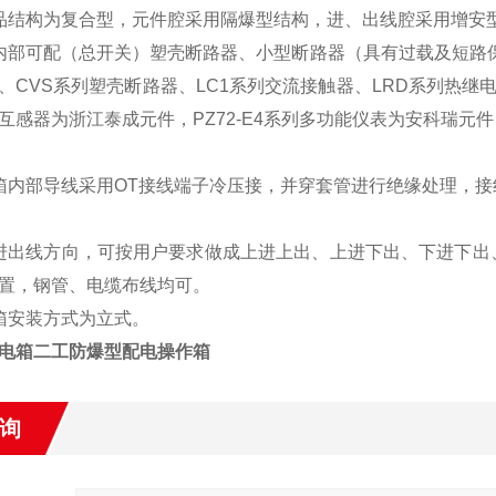
品结构为复合型，元件腔采用隔爆型结构，进、出线腔采用增安
内部可配（总开关）塑壳断路器、小型断路器（具有过载及短路保护
、CVS系列塑壳断路器、LC1系列交流接触器、LRD系列热继电器、
互感器为浙江泰成元件，PZ72-E4系列多功能仪表为安科瑞元
箱内部导线采用OT接线端子冷压接，并穿套管进行绝缘处理，
进出线方向，可按用户要求做成上进上出、上进下出、下进下出
置，钢管、电缆布线均可。
箱安装方式为立式。
电箱二工防爆型配电操作箱
询