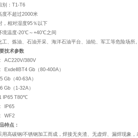
别：T1-T6
高度不超过2000米
℃时，相对湿度95％以下
境温度-20℃～+40℃之间
化工、炼油、石油开采、海洋石油平台、油轮、军工等危险场所
要技术参数
AC220V/380V
ExdeⅡBT4 Gb（80-400A）
T5 Gb（40-63A）
T6 Gb（1-32A）
1 IP65 T80℃
 IP65
: WF2
品特点：
采用高碳钢/不锈钢加工而成，焊接无夹渣、无虚焊、漏焊现象