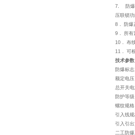
7. 防
压联锁功
8． 防
9． 所
10． 
11． 
技术参数
防爆标志：Ex
额定电压：A
总开关电流
防护等级：I
螺纹规格：D
引入线规
引入引出
二工防爆