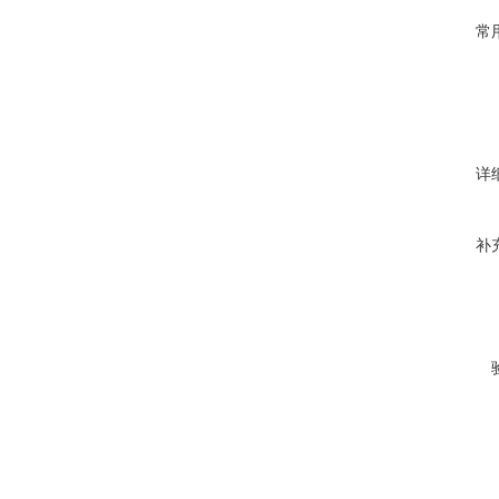
常
详
补