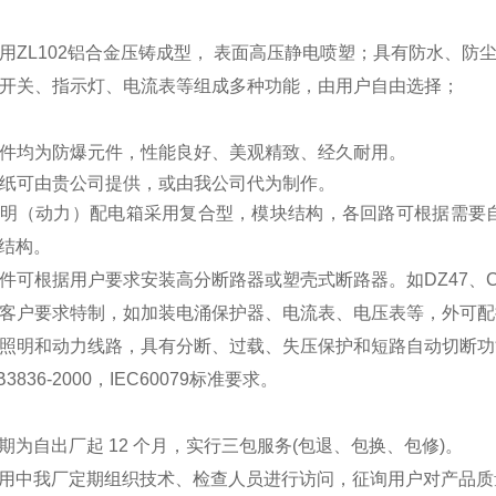
壳采用ZL102铝合金压铸成型， 表面高压静电喷塑；具有防水、防
钮、开关、指示灯、电流表等组成多种功能，由用户自由选择；
装元件均为防爆元件，性能良好、美观精致、经久耐用。
图纸可由贵公司提供，或由我公司代为制作。
明（动力）配电箱采用复合型，模块结构，各回路可根据需要
型结构。
件可根据用户要求安装高分断路器或塑壳式断路器。如DZ47、
据客户要求特制，如加装电涌保护器、电流表、电压表等，外
于照明和动力线路，具有分断、过载、失压保护和短路自动切
3836-2000，IEC60079标准要求。
期为自出厂起 12 个月，实行三包服务(包退、包换、包修)。
用中我厂定期组织技术、检查人员进行访问，征询用户对产品质