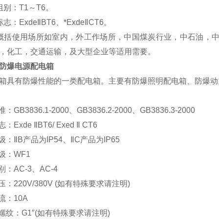
组别：T1～T6。
志：ExdeⅡBT6、*ExdeⅡCT6。
概括使用场所如室内，外工作场所，中国煤炭行业，中石油，中
，化工，交通运输，及大型企业等适用需要。
防爆电源配电箱
箱具有防爆性能的一类配电箱。主要有防爆照明配电箱、防爆动
：GB3836.1-2000、GB3836.2-2000、GB3836.3-2000
Exde ⅡBT6/ Exed Ⅱ CT6
级：ⅡB产品为IP54、ⅡC产品为IP65
级：WF1
别：AC-3、AC-4
压：220V/380V (如有特殊要求请注明)
流：10A
螺纹：G1″(如有特殊要求请注明)