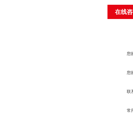
在线咨
您
您
联
常