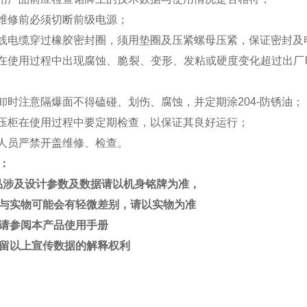
及维修前必须切断前级电源；
出线电缆穿过
橡胶密封圈
，须用垫圈及压紧螺母压紧，保证密封及
圈在使用过程中出现腐蚀、脆裂、变形、发粘或硬度变化超过出厂
拆卸时注意隔爆面不得磕碰、划伤、腐蚀，并定期涂204-
防锈油
；
正压柜在使用过程中要定期检查，以保证其良好运行；
业人员严禁开盖维修、检查。
：
品涉及设计参数及数据请以机身铭牌为准，
与实物可能会有轻微差别，请以实物为准
请参阅本产品使用手册
留以上宣传数据的解释权利