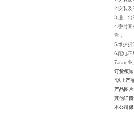
2.安装
3.进、
4.密封
靠；
5.维护
6.配电
7.非专
订货须知
*以上产
产品图片
其他详情
本公司保