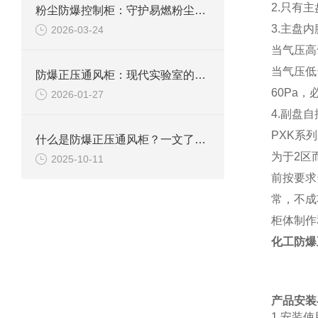
2.只有
粉尘防爆控制柜：守护易燃粉尘环境下的电气安全
3.主盘内
2026-03-24
当气压高
当气压低
防爆正压通风柜：现代实验室的安全屏障
60Pa
2026-01-27
4.副盘
PXK系
什么是防爆正压通风柜？一文了解其定义、原理及应用
为于2区
2025-10-11
前按要求
常，不成
柜体制作
化工防爆
产品
安装
1.安装