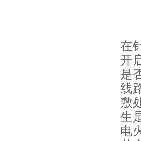
在
开
是
线
敷
生
电