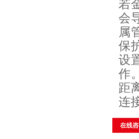
若
会
属
保
设
作
距
连接
在线咨