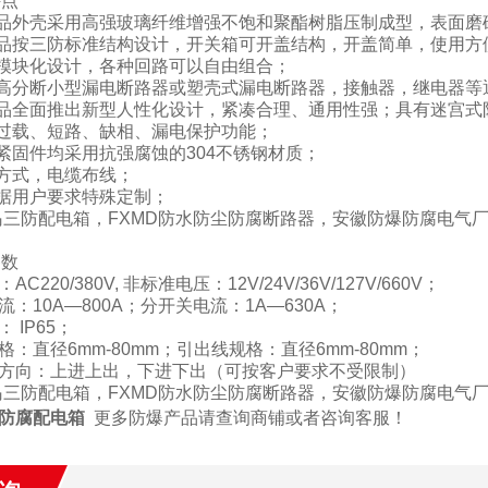
特点
品外壳采用高强玻璃纤维增强不饱和聚酯树脂压制成型，表面磨
产品按三防标准结构设计，开关箱可开盖结构，开盖简单，使用方
用模块化设计，各种回路可以自由组合；
装高分断小型漏电断路器或塑壳式漏电断路器，接触器，继电器等
品全面推出新型人性化设计，紧凑合理、通用性强；具有迷宫式
有过载、短路、缺相、漏电保护功能；
有紧固件均采用抗强腐蚀的
304
不锈钢材质；
方式，电缆布线；
据用户要求特殊定制；
岛
三防
配电箱，
FXMD
防水防尘防腐断路器，安徽防爆防腐电气
参数
：
AC220/380V,
非标准电压：
12V/24V/36V/127V/660V
；
流：
10A—800A
；分开关电流：
1A—630A
；
：
IP65
；
格：直径
6mm-80mm
；引出线规格：直径
6mm-80mm
；
方向：上进上出，下进下出（可按客户要求不受限制）
岛三防配电箱，
FXMD
防水防尘防腐断路器，安徽防爆防腐电气
防腐配电箱
更多防爆产品请查询商铺或者咨询客服！