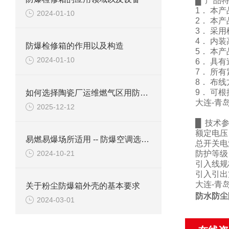
█
产品
1
．
本产
2024-01-10
2
． 本
3
． 采
4
． 内
防爆检修箱的作用以及构造
5
．
本产
2024-01-10
6
． 具
7
． 所
8
．
布线
9
．
可根
如何选择陶瓷厂运维燃气区用防爆柜？
大连
-
青
2025-12-12
█
技术
额定电压
易燃易爆场所适用 -- 防爆空调选购六要素
总开关电
2024-10-21
防护等级
引入线规
引入引出
大连
-
青
关于粉尘防爆箱外壳的基本要求
防水防尘
2024-03-01