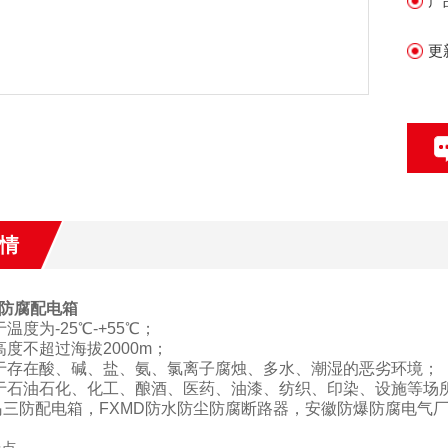
产
更
情
防腐配电箱
于温度为
-25
℃
-+55
℃
；
高度不超过海拔
2000m
；
于存在酸、碱、盐、氨、氯离子腐烛、多水、潮湿的恶劣环境；
于石油石化、化工、酿酒、医药、油漆、纺织、印染、设施等场
岛
三防
配电箱，
FXMD
防水防尘防腐断路器，安徽防爆防腐电气