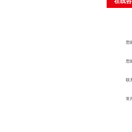
在线咨
您
您
联
常