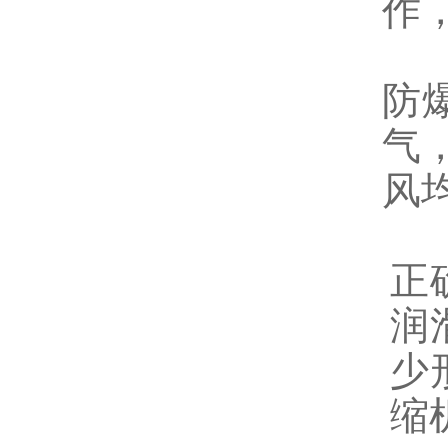
作
防
气，
风
正
润
少
缩