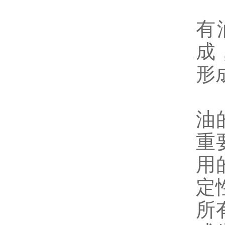
有
成
形
油
重
用
定
所