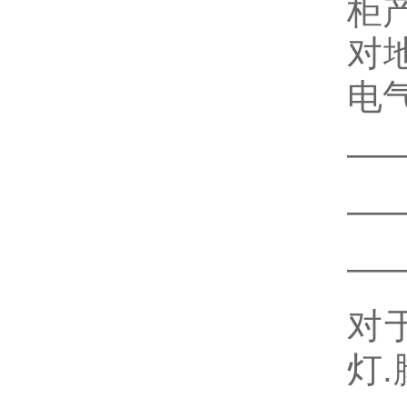
柜
对
电
—
—
—
对
灯