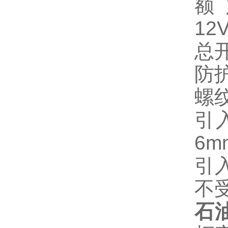
额
12V
总开
防护
螺纹
引
6m
引
不
石