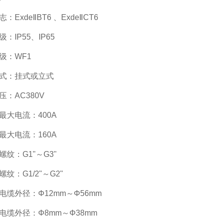
：ExdeⅡBT6 、ExdeⅡCT6
：IP55、IP65
级：WF1
式：挂式或立式
：AC380V
最大电流：400A
最大电流：160A
纹：G1"～G3"
纹：G1/2"～G2"
电缆外径：Φ12mm～Φ56mm
电缆外径：Φ8mm～Φ38mm