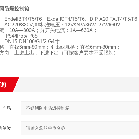
雨防爆控制箱
：
ExdeIIBT4/T5/T6、ExdeIICT4/T5/T6、DIP A20 TA,T4/T5/T
：
AC220/380V, 非标准电压：12V/24V/36V/127V/660V；
流：
10A—800A；分开关电流：1A—630A；
：
IP54/IP55/IP65；
：
DN15-DN100/G1/2-G4寸
格：直径
6mm-80mm；引出线规格：直径6mm-80mm；
方向：上进上出，下进下出（可按客户要求不受限制）
询
产品：
的单位：