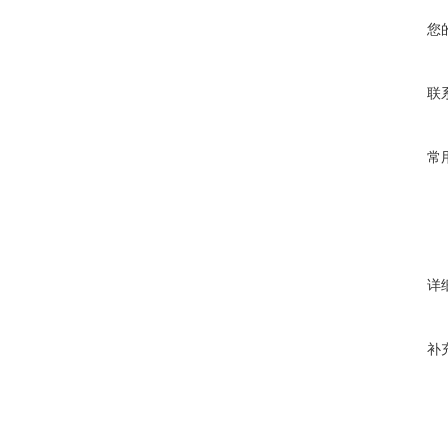
您
联
常
详
补