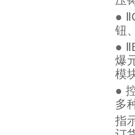
压
●
钮
●
爆
模
●
多
指
订