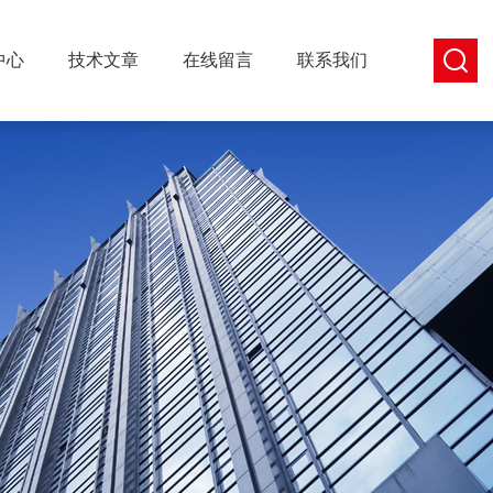
中心
技术文章
在线留言
联系我们