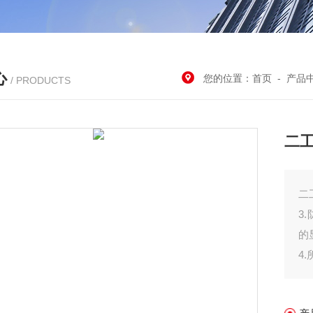
心
您的位置：
首页
-
产品
/ PRODUCTS
二
二
3
的
4
5
6