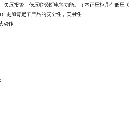
气、欠压报警、低压联锁断电等功能。（本正压柜具有低压联
源）更加肯定了产品的安全性，实用性;
或动作；
；