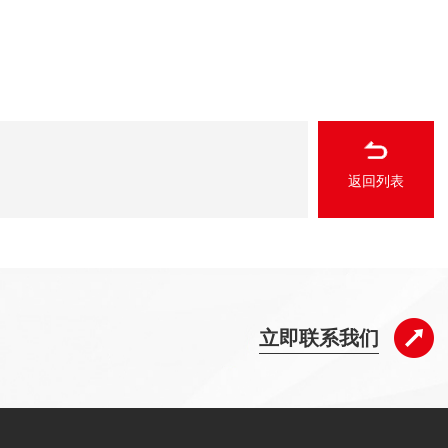
返回列表
立即联系我们