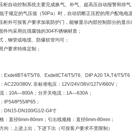
正压柜自动控制系统主要完成换气、补气、超高压自动报警和排
低于规定的气压值（50Pa）时，自动切断正压腔的用户配电电
正压柜外可按客户要求加装防护门，能够显示内部控制部分的显示
紧固件均采用抗强腐蚀的304不锈钢材质；
方式，钢管或电缆、防爆软管均可；
据用户要求特殊定制；
deIIBT4/T5/T6、ExdeIICT4/T5/T6、DIP A20 TA,T4/T5/T6
C220/380V, 非标准电压：12V/24V/36V/127V/660V；
：10A—800A；分开关电流：1A—630A；
P54/IP55/IP65；
N15-DN100/G1/2-G4寸
格：直径6mm-80mm；引出线规格：直径6mm-80mm；
方向：上进上出，下进下出（可按客户要求不受限制）