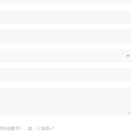
阿拉伯数字），如：三加四=7