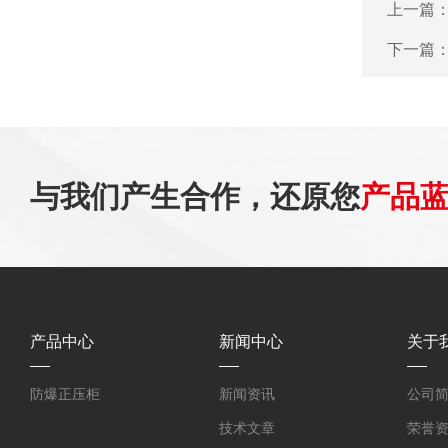
上一篇
下一篇
与我们产生合作，还原您
产品
产品中心
新闻中心
关于
防爆正压柜
新闻资讯
公司
技术文章
荣誉