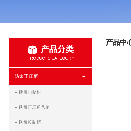
产品中
产品分类
PRODUCTS CATEGORY
防爆正压柜
防爆电脑柜
防爆正压通风柜
防爆控制柜