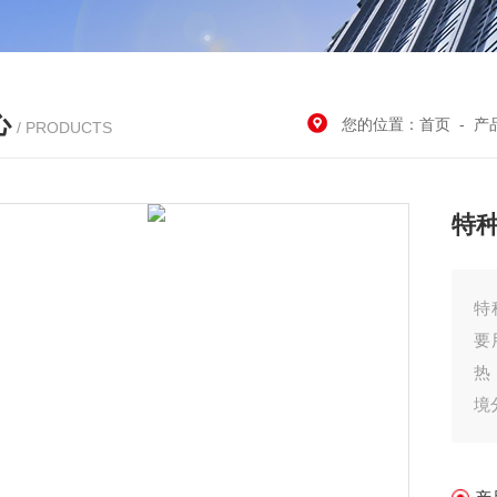
心
您的位置：
首页
-
产
/ PRODUCTS
特
特
要
热
境