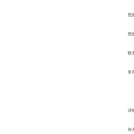
您
您
联
常
详
补