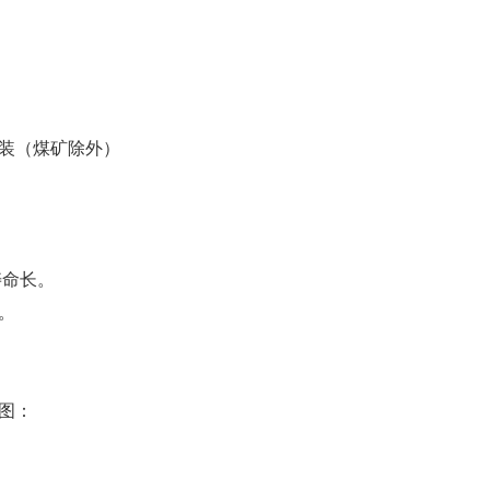
气安装（煤矿除外）
寿命长。
。
图：