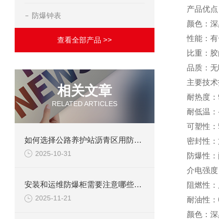
产品优点
防爆钟表
颜色：深
性能：有
查看全部产品 >>
比重：胶
品质：无
主要技术
相关文章
耐热度：
RELATED ARTICLES
耐低温：
可塑性：5
如何选择公路养护站沥青区用防爆柜？
密封性：
2025-10-31
防爆性：
介电强度
安装和运维防爆柜需要注意哪些细节？
阻燃性：
2025-11-21
耐油性：
颜色：深