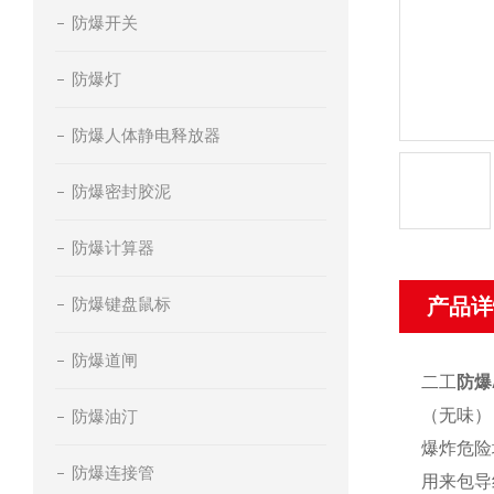
防爆开关
防爆灯
防爆人体静电释放器
防爆密封胶泥
防爆计算器
防爆键盘鼠标
产品详
防爆道闸
二工
防爆
（无味）
防爆油汀
爆炸危险
防爆连接管
用来包导