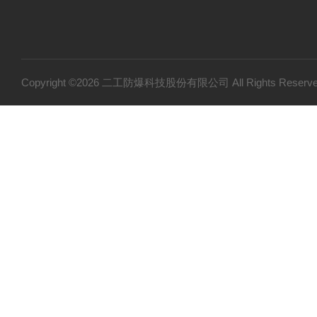
Copyright ©2026 二工防爆科技股份有限公司 All Rights Res