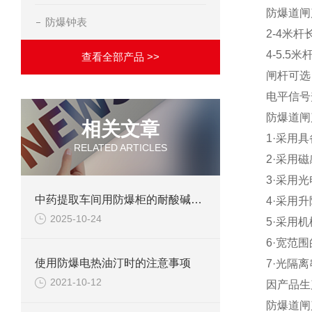
防爆道闸
防爆钟表
2-4米杆
4-5.5
查看全部产品 >>
闸杆可选
电平信号
防爆道闸
相关文章
1·采用
RELATED ARTICLES
2·采用
3·采用
中药提取车间用防爆柜的耐酸碱材质有哪些？
4·采用
2025-10-24
5·采用
6·宽范
使用防爆电热油汀时的注意事项
7·光隔
2021-10-12
因产品生
防爆道闸