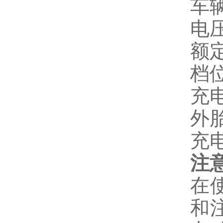
车
电
额
档
充
外
充
注
在
和