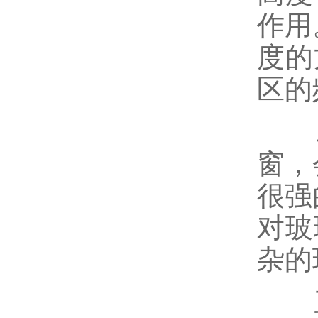
作用
度的
区的
二
窗，
很强
对玻
杂的
三