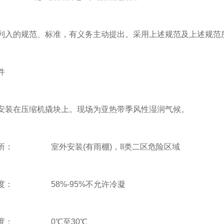
的规范、标准，有义务主动提出。采用上述规范及上述规范所
件
在压缩机撬块上。现场为亚热带季风性湿润气候。
： 室外安装(有雨棚)，II类二区危险区域
： 58%-95%不允许冷凝
度： 0℃至30℃