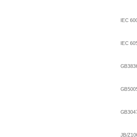
IEC 6
IEC 6
GB383
GB500
GB3047
JB/Z10