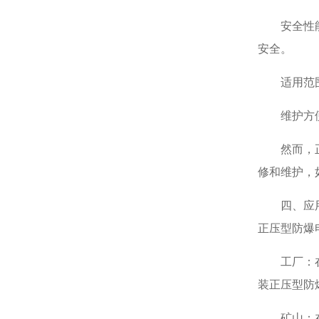
安全性
安全。
适用范
维护方
然而，
修和维护，
四、应
正压型防爆
工厂：
装正压型防
矿山：