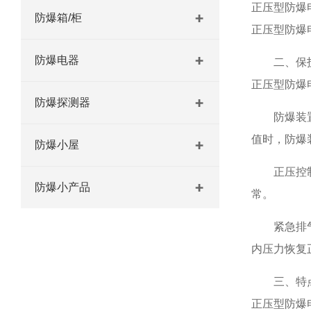
正压型防爆
防爆箱/柜
正压型防爆
防爆电器
二、保
正压型防爆
防爆探测器
防爆装
值时，防爆
防爆小屋
正压控
防爆小产品
常。
紧急排
内压力恢复
三、特
正压型防爆