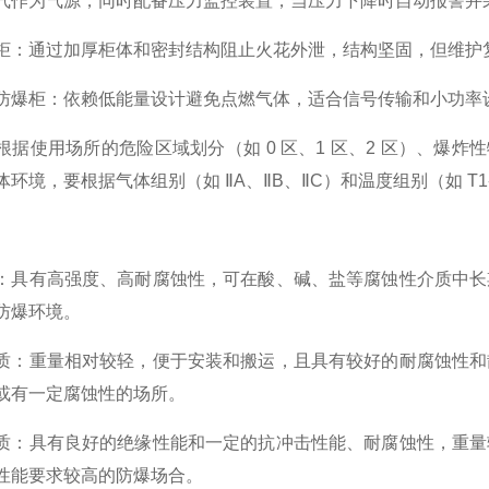
气作为气源，同时配备压力监控装置，当压力下降时自动报警并
柜
：通过加厚柜体和密封结构阻止火花外泄，结构坚固，但维护
防爆柜
：依赖低能量设计避免点燃气体，适合信号传输和小功率
根据使用场所的危险区域划分（如 0 区、1 区、2 区）、爆
体环境，要根据气体组别（如 ⅡA、ⅡB、ⅡC）和温度组别（如 T
：具有高强度、高耐腐蚀性，可在酸、碱、盐等腐蚀性介质中长
防爆环境。
质
：重量相对较轻，便于安装和搬运，且具有较好的耐腐蚀性和
或有一定腐蚀性的场所。
质
：具有良好的绝缘性能和一定的抗冲击性能、耐腐蚀性，重量
性能要求较高的防爆场合。