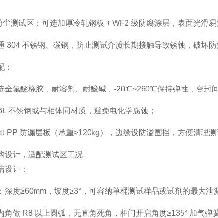
 粉尘测试区：可选加厚冷轧钢板 + WF2 级防腐涂层，表面光
通 304 不锈钢、碳钢，防止测试介质长期接触导致锈蚀，破坏
配
：
全氟醚橡胶，耐溶剂、耐酸碱，-20℃~260℃保持弹性，密封间隙
16L 不锈钢或与柜体同材质，避免电化学腐蚀；
 PP 防漏层板（承重≥120kg），边缘设防溢围挡，方便清理
构设计，适配测试区工况
洁设计
：
：深度≥60mm，坡度≥3°，可容纳单桶测试样品或试剂的最大
内角做 R8 以上圆弧，无直角死角，柜门开启角度≥135° 加