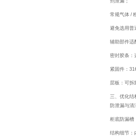
剂泄漏；
常规气体 /
避免选用普
辅助部件适
密封胶条：选
紧固件：3
层板：可拆卸
三、优化结
防泄漏与清
柜底防漏槽
结构细节：