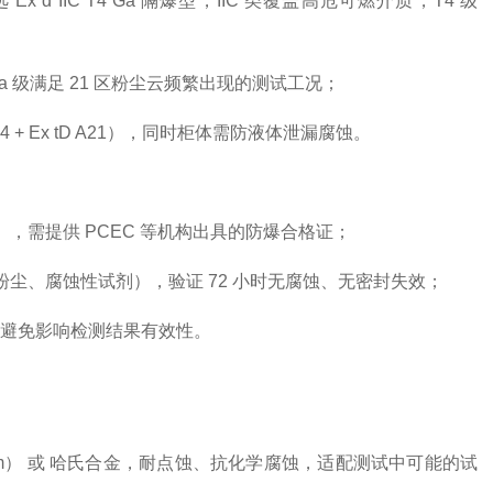
，选
Ex d IIC T4 Ga
隔爆型，IIC 类覆盖高危可燃介质，T4 级
 级满足 21 区粉尘云频繁出现的测试工况；
T4 + Ex tD A21），同时柜体需防液体泄漏腐蚀。
需），需提供 PCEC 等机构出具的防爆合格证；
粉尘、腐蚀性试剂），验证 72 小时无腐蚀、无密封失效；
，避免影响检测结果有效性。
m）
或
哈氏合金
，耐点蚀、抗化学腐蚀，适配测试中可能的试