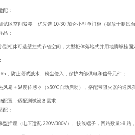
适配
：
测试区空间紧凑，优先选 10-30 加仑小型单门柜（摆放于测试
样品；
小型柜体可选壁挂式节省空间，大型柜体落地式并用地脚螺栓固
：
IP65，防止测试溅水、粉尘侵入，保护内部供电和信号元件；
热风扇 + 温度传感器（≥50℃自动启动），搭配带阻火器的通
能配置，适配测试设备需求
适配
：
型插座（电压适配 220V/380V）、接线端子，回路数量≥8