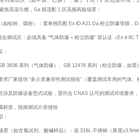
 溶剂测试区（如甲烷、乙醇）：属于 1 区 / 2 区危险环境
）避免高温引燃，Ga 级适配 1 区高频风险场景；
（如铝粉、煤粉）：需单独匹配
Ex tD A21 Da
粉尘防爆等级，Da
混合测试区：必须具备 “气体防爆 + 粉尘防爆" 双认证（Ex d IIC 
证
：
B 3836 系列（气体防爆）、GB 12476 系列（粉尘防爆，如
要求厂家提供 “多介质兼容性测试报告"（覆盖测试常用的气体、
若涉及防爆设备型式试验，需符合 CNAS 认可的测试环境要求
腐材质，抵御测试介质侵蚀
型
：
场景（如含氯试剂、酸碱样品）：选
316L 不锈钢（厚度≥3.5m