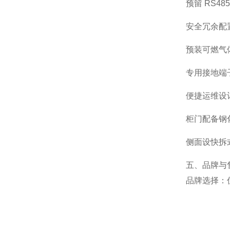
预留 RS4
安全冗余配
预装可燃气
专用接地端
便捷运维设
柜门配备钢
侧面设快拆
五、品牌与
品牌选择
：