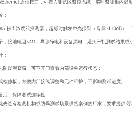
85/Ethernet 通信接口，可接入测试区监控系统，实时监测柜内
置
：
体 / 粉尘浓度双探测器，超标时触发声光报警（音量≥110dB
子，接地电阻≤4Ω，导除静电和设备漏电，避免干扰测试结果或
计
：
化防爆观察窗，可不开门查看内部设备运行状态；
式检修板，方便内部接线调整和元件维护，不影响测试进度。
售后，保障测试连续性
优先选有检测机构或防爆测试场景供货案例的厂家，要求提供测