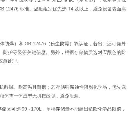
避免产生引燃火花；2 区可选 Ex ia IIC（本安型），成本更具优
、GB 12476 标准。温度组别优先选 T4 及以上，避免设备表面高
（气体防爆）和 GB 12476（粉尘防爆）双认证，若出口还可额外
组别 IIC、防护等级等关键信息。另外，根据存储物质选对应颜色的防
应急处理。
抗酸碱、耐高温且耐磨；若存储强腐蚀性阻燃化学品，优先选
效。柜体需一体成型无拼接缝隙，避免泄漏。
储区可选 90 - 170L。单柜存储量不能超出危险化学品限值，