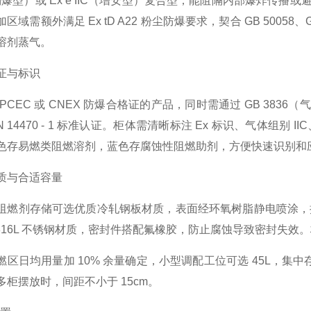
IC（隔爆型）或 Ex e IIC（增安型）复合型，能阻隔内部爆炸传播或
区域需额外满足 Ex tD A22 粉尘防爆要求，契合 GB 50058
溶剂蒸气。
证与标识
PCEC 或 CNEX 防爆合格证的产品，同时需通过 GB 3836
N 14470 - 1 标准认证。柜体需清晰标注 Ex 标识、气体
色存易燃类阻燃溶剂，蓝色存腐蚀性阻燃助剂，方便快速识别和
质与合适容量
阻燃剂存储可选优质冷轧钢板材质，表面经环氧树脂静电喷涂，
或 316L 不锈钢材质，密封件搭配氟橡胶，防止腐蚀导致密封失
燃区日均用量加 10% 余量确定，小型调配工位可选 45L，集中存
柜摆放时，间距不小于 15cm。