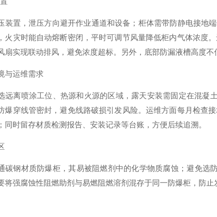
配置
压装置，泄压方向避开作业通道和设备；柜体需带防静电接地端
，火灾时能自动熔断密闭，平时可调节风量降低柜内气体浓度。
风扇实现联动排风，避免浓度超标。另外，底部防漏液槽高度不低
境与运维需求
选远离喷涂工位、热源和火源的区域，露天安装需固定在混凝土基
防爆穿线管密封，避免线路破损引发风险。运维方面每月检查接
；同时留存材质检测报告、安装记录等台账，方便后续追溯。
区
通碳钢材质防爆柜，其易被阻燃剂中的化学物质腐蚀；避免选防护
要将强腐蚀性阻燃助剂与易燃阻燃溶剂混存于同一防爆柜，防止