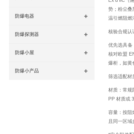
Ex d I
势；粉尘叠加
防爆电器
温引燃阻燃
核验合规认
防爆探测器
优先选具备 
防爆小屋
核对欧盟 E
爆柜，如黄
防爆小产品
筛选适配材
材质
：常规
PP 材质
容量
：按阻
且同一区域多