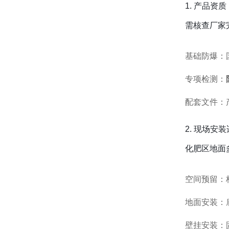
1. 产品
需核查厂家
基础防爆：国
专项检测：
配套文件：
2. 现场安
化肥区地面
空间预留：柜
地面安装：
壁挂安装：