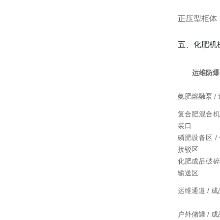
正压型柜体
五、化肥机
运维防爆
氨肥熔融泵 /
复合肥混合机 
装口
磷肥设备区 /
接驳区
化肥成品破碎机
输送区
运维通道 / 
户外储罐 / 