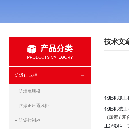
技术文
产品分类
PRODUCTS CATEGORY
防爆正压柜
防爆电脑柜
化肥机械工
防爆正压通风柜
化肥机械工
（尿素 / 复
防爆控制柜
工况影响，