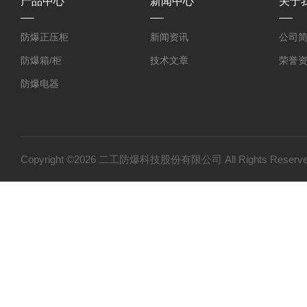
产品中心
新闻中心
关于
防爆正压柜
新闻资讯
公司
防爆箱/柜
技术文章
荣誉
防爆电器
防爆探测器
防爆小屋
防爆小产品
Copyright ©2026 二工防爆科技股份有限公司 All Rights Res