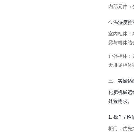
内部元件（变
4. 温湿度控
室内柜体：
露与粉体结
户外柜体：
天堆场柜体
三、实操适
化肥机械运
处置需求。
1. 操作 /
柜门：优先