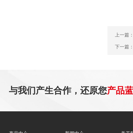
上一篇
下一篇
与我们产生合作，还原您
产品