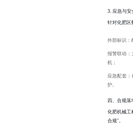
3. 应急与
针对化肥区
外部标识：
报警联动：
机；
应急配套：
护。
四、合规落
化肥机械工
合规"。