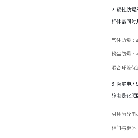
2. 硬性防
柜体需同时
气体防爆：
粉尘防爆：
混合环境优
3. 防静电 
静电是化肥
材质为导电型
柜门与柜体