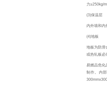
力≥250k
(3)保温层
内外墙和内外
(4)地板
地板为防滑
或热轧板必
易燃品危化
制作。内部
300mm