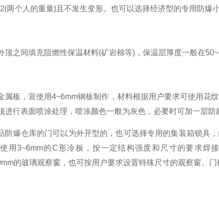
g/m2(两个人的重量)且不发生变形。也可以选择经济型的专用防
顶之间填充阻燃性保温材料(矿岩棉等)，保温层厚度一般在50~85m
金属板，宣使用4~6mm钢板制作，材料根据用户要求可使用花
须进行表面喷涂处理，喷涂颜色一般为灰色，必要时可加一层防
品防爆仓库的门可以为外开型的，也可选择专用的集装箱锁具，
使用3~6mm的C形冷板，按一定结构强度和尺寸的要求焊
x300mm的玻璃观察窗，也可按用户要求设置特殊尺寸的观察窗。