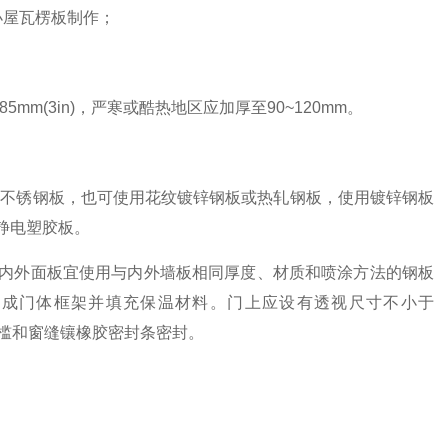
爆小屋瓦楞板制作；
m(3in)，严寒或酷热地区应加厚至90~120mm。
纹不锈钢板，也可使用花纹镀锌钢板或热轧钢板，使用镀锌钢板
静电塑胶板。
内外面板宜使用与内外墙板相同厚度、材质和喷涂方法的钢板
接成门体框架并填充保温材料。门上应设有透视尺寸不小于
门槛和窗缝镶橡胶密封条密封。