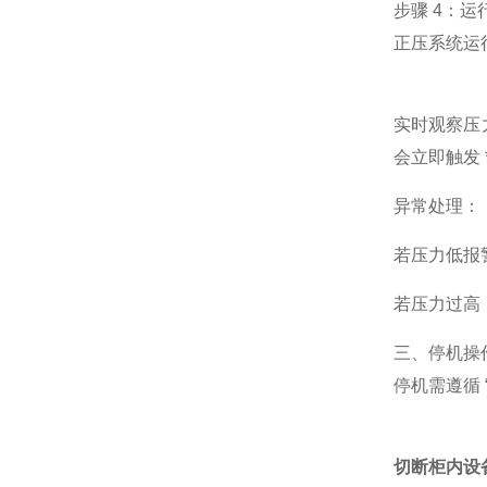
步骤 4：
正压系统运
实时观察压力
会立即触发
异常处理：
若压力低报
若压力过高
三、停机操
停机需遵循
切断柜内设