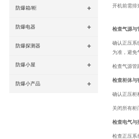
开机前需排
防爆箱/柜
防爆电器
检查气源与
确认正压系
防爆探测器
为准，避免
防爆小屋
检查气源管
检查柜体与
防爆小产品
确认正压柜
关闭所有柜
检查电气与
检查正压系