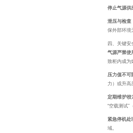
停止气源供
泄压与检查
保外部环境
四、关键安
气源严禁使
致柜内成为
压力值不可
力）或升高
定期维护校
“空载测试
紧急停机处
域。