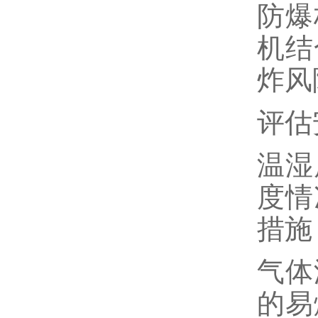
防爆
机结
炸风
评估
温湿
度情
措施
气体
的易