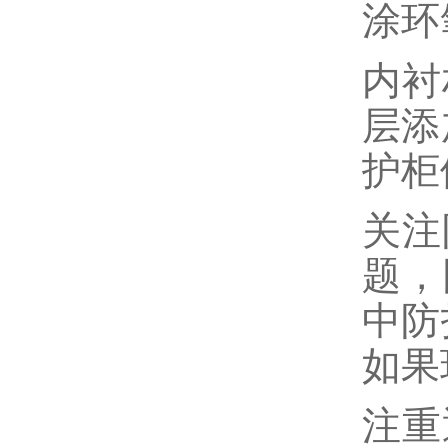
涂环
内衬
层添
护柜
关注
题，
中防
如果
注重