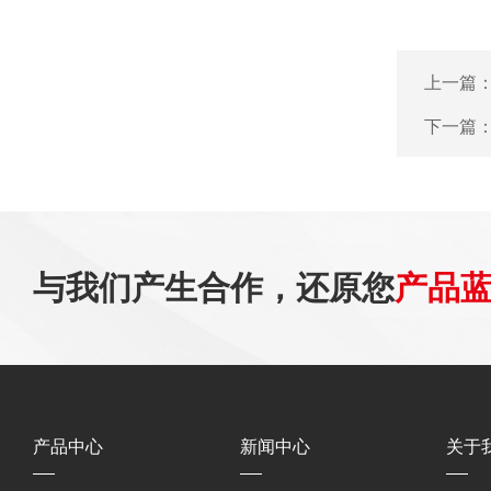
上一篇
下一篇
与我们产生合作，还原您
产品
产品中心
新闻中心
关于